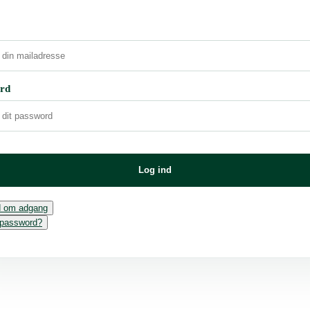
rd
Log ind
 om adgang
 password?