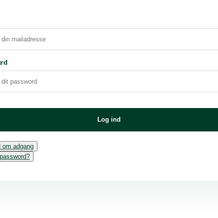
rd
Log ind
 om adgang
 password?