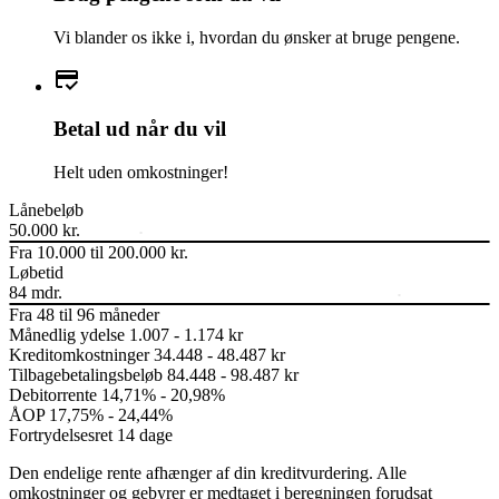
Vi blander os ikke i, hvordan du ønsker at bruge pengene.
Betal ud når du vil
Helt uden omkostninger!
Lånebeløb
50.000 kr.
Fra
10.000
til
200.000 kr.
Løbetid
84 mdr.
Fra
48
til
96 måneder
Månedlig ydelse
1.007 - 1.174 kr
Kreditomkostninger
34.448 - 48.487 kr
Tilbagebetalingsbeløb
84.448 - 98.487 kr
Debitorrente
14,71% - 20,98%
ÅOP
17,75% - 24,44%
Fortrydelsesret
14 dage
Den endelige rente afhænger af din kreditvurdering. Alle
omkostninger og gebyrer er medtaget i beregningen forudsat