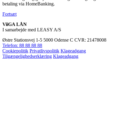
betaling via HomeBanking.
Fortsæt
ViiGA LÅN
I samarbejde med LEASY A/S
Østre Stationsvej 1-5
5000 Odense C
CVR: 21478008
Telefon: 88 88 88 88
Cookiepolitik
Privatlivspolitik
Klageadgang
Tilgængelighedserklæring
Klageadgang